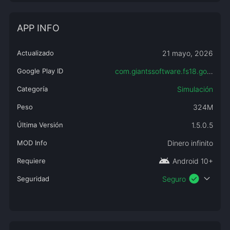
APP INFO
Actualizado
21 mayo, 2026
Google Play ID
com.giantssoftware.fs18.google
Categoría
Simulación
Peso
324M
Última Versión
1.5.0.5
MOD Info
Dinero infinito
android
Requiere
Android 10+
check_circle
expand_more
Seguridad
Seguro