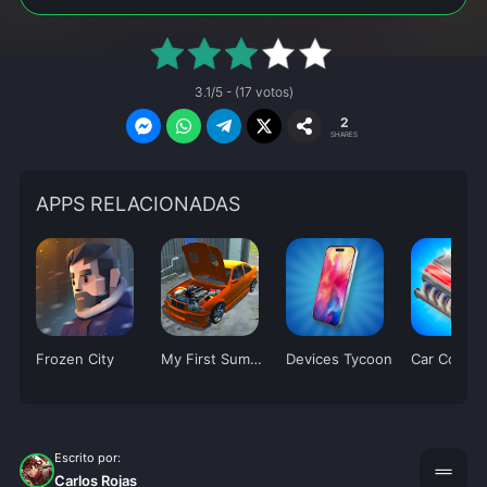
3.1/5 - (17 votos)
2
SHARES
APPS RELACIONADAS
Frozen City
My First Summer Car: Mechanic
Devices Tycoon
Escrito por:
drag_handle
Carlos Rojas