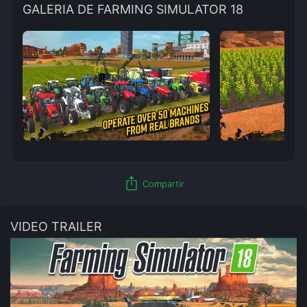
GALERIA DE FARMING SIMULATOR 18
ios_share
Compartir
VIDEO TRAILER