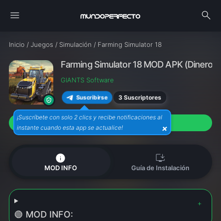
menu
search
Inicio
/
Juegos
/
Simulación
/
Farming Simulator 18
Farming Simulator 18 MOD APK (Dinero infi
GIANTS Software
3 Suscriptores
Suscribirse
¡Suscríbete con solo 2 clics y recibe notificaciones al
download
Descargar APK (324M)
×
instante cuando esta app se actualice!
info
install_desktop
MOD INFO
Guía de Instalación
🟢 MOD INFO: