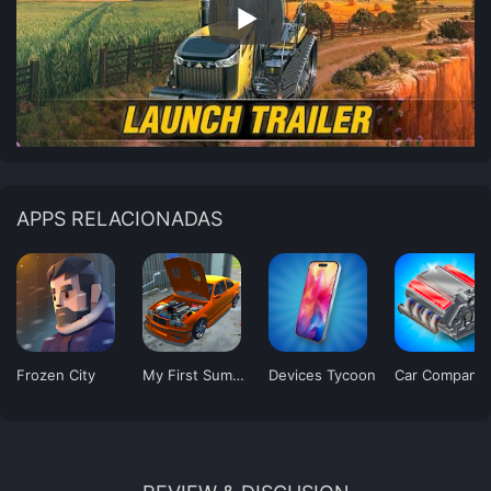
APPS RELACIONADAS
Frozen City
My First Summer Car: Mechanic
Devices Tycoon
C